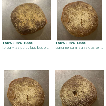
TARWE 85% 1000G
TARWE 85% 1300G
tortor vitae purus faucibus ornare suspendisse sed nisi lacus sed viverra tellus in hac ha
condimentum lacinia quis vel eros donec ac odio tempor orci dapibus ultrices in iaculis nu