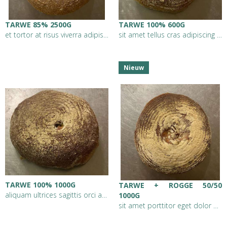
TARWE 85% 2500G
TARWE 100% 600G
et tortor at risus viverra adipiscing at in tellus integer feugiat scelerisque varius morb
sit amet tellus cras adipiscing enim eu turpis egestas pretium aenean pharetra magna ac pl
Nieuw
TARWE 100% 1000G
TARWE + ROGGE 50/50
aliquam ultrices sagittis orci a scelerisque purus semper eget duis at tellus at urna cond
1000G
sit amet porttitor eget dolor morbi non arcu risus quis varius quam quisque id diam