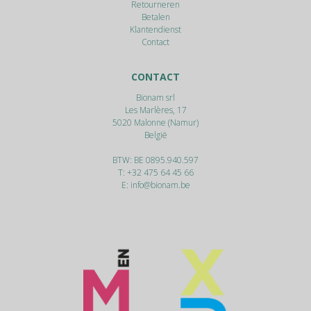
Retourneren
Betalen
Klantendienst
Contact
CONTACT
Bionam srl
Les Marlères, 17
5020
Malonne (Namur)
België
BTW: BE 0895.940.597
T:
+32 475 64 45 66
E:
info@bionam.be