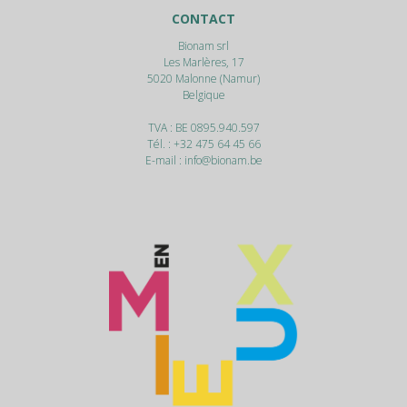
CONTACT
Bionam srl
Les Marlères, 17
5020
Malonne (Namur)
Belgique
TVA : BE 0895.940.597
Tél. :
+32 475 64 45 66
E-mail :
info@bionam.be