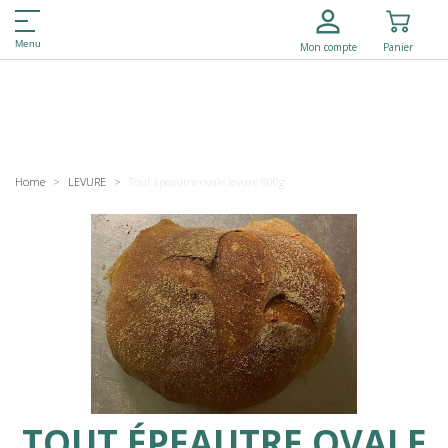
Menu
Mon compte
Panier
Home
LEVURE
Tout épeautre ovale levure 800g
TOUT ÉPEAUTRE OVALE