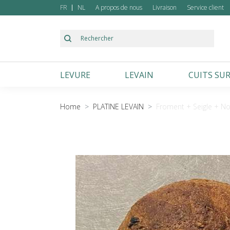
FR
NL
A propos de nous
Livraison
Service client
LEVURE
LEVAIN
CUITS SUR
Froment
Froment
Autres
Home
PLATINE LEVAIN
Froment + Seigle + Noi