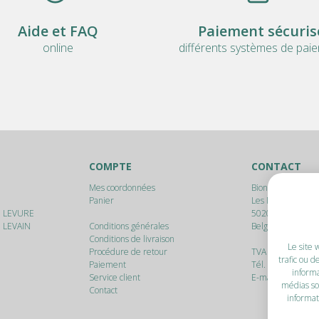
Aide et FAQ
Paiement sécuris
online
différents systèmes de pai
COMPTE
CONTACT
Mes coordonnées
Bionam srl
Panier
Les Marlères, 17
E LEVURE
5020
Malonne (N
 LEVAIN
Conditions générales
Belgique
Conditions de livraison
Le site 
Procédure de retour
TVA : BE 0895.94
trafic ou d
Paiement
Tél. :
+32 475 64 
informa
Service client
E-mail :
info@bio
médias so
Contact
informat