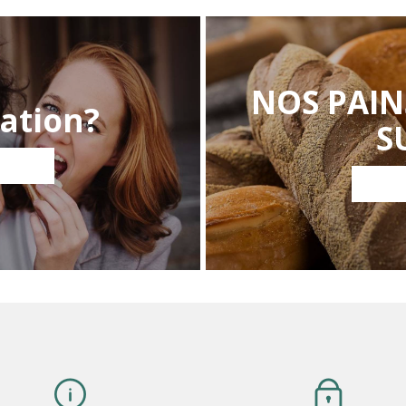
NOS PAIN
ation?
S