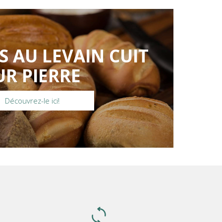
S AU LEVAIN CUIT
UR PIERRE
Découvrez-le ici!