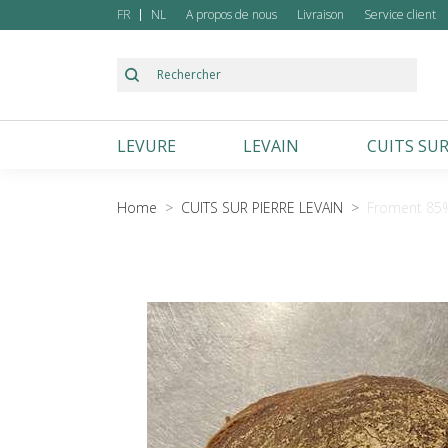
FR
NL
A propos de nous
Livraison
Service client
LEVURE
LEVAIN
CUITS SUR
Froment
Froment
Autres
Home
CUITS SUR PIERRE LEVAIN
Froment 85%