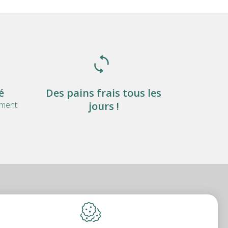
é
Des pains frais tous les
ement
jours !
amur)