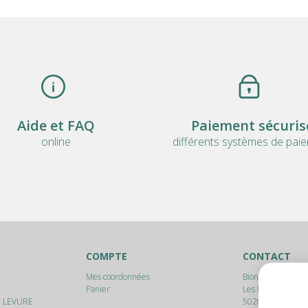
Aide et FAQ
Paiement sécuris
online
différents systèmes de pai
COMPTE
CONTACT
Mes coordonnées
Bionam srl
Panier
Les Marlères, 17
E LEVURE
5020
Malonne (N