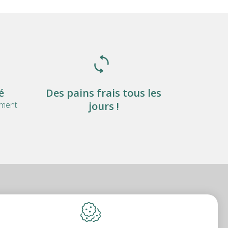
é
Des pains frais tous les
ement
jours !
amur)