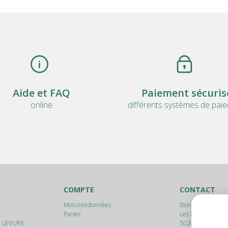
Aide et FAQ
Paiement sécuris
online
différents systèmes de pai
COMPTE
CONTACT
Mes coordonnées
Bionam srl
Panier
Les Marlères, 17
E LEVURE
5020
Malonne (N