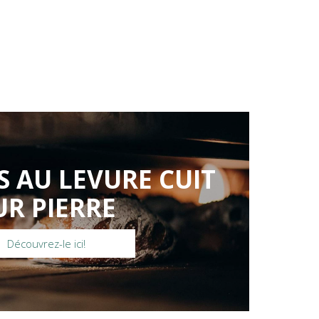
S AU LEVURE CUIT
UR PIERRE
Découvrez-le ici!