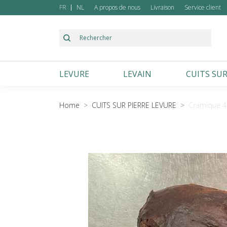
FR
NL
A propos de nous
Livraison
Service client
LEVURE
LEVAIN
CUITS SUR
Froment
Froment
Autres
Home
CUITS SUR PIERRE LEVURE
Cramique 4