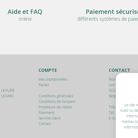
Aide et FAQ
Paiement sécuris
online
différents systèmes de pai
COMPTE
CONTACT
Mes coordonnées
Bionam srl
Panier
Les Marlères, 17
E LEVURE
5020
Malonne (N
 LEVAIN
Conditions générales
Belgique
Conditions de livraison
Le site 
Procédure de retour
TVA : BE 0895.94
trafic ou d
Paiement
Tél. :
+32 475 64 
informa
Service client
E-mail :
info@bio
médias so
Contact
informat