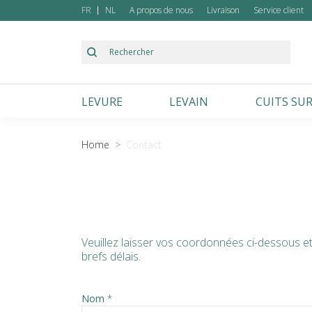
FR
NL
A propos de nous
Livraison
Service client
LEVURE
LEVAIN
CUITS SUR
Froment
Froment
Autres
Home
Contact
Veuillez laisser vos coordonnées ci-dessous e
brefs délais.
Nom
*