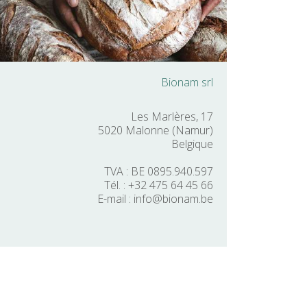
Bionam srl
Les Marlères, 17
5020
Malonne (Namur)
Belgique
TVA : BE 0895.940.597
Tél. :
+32 475 64 45 66
E-mail :
info@bionam.be